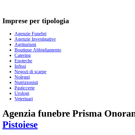
Imprese per tipologia
Agenzie Funebri
Agenzie Investigative
Agriturismi
Boutique Abbigliamento
Catering
Enoteche
Infissi
Negozi di scarpe
Noleggi
Nutrizionisti
Pasticcerie
Urologi
Veterinari
Agenzia funebre
Prisma Onoranz
Pistoiese