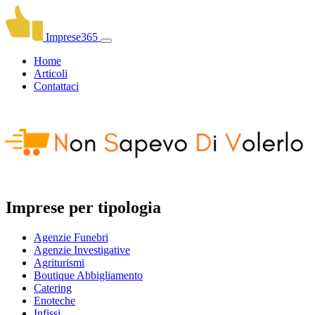
Imprese365
Home
Articoli
Contattaci
Imprese per tipologia
Agenzie Funebri
Agenzie Investigative
Agriturismi
Boutique Abbigliamento
Catering
Enoteche
Infissi