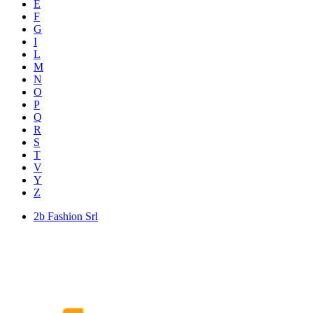
E
F
G
I
L
M
N
O
P
Q
R
S
T
V
Y
Z
2b Fashion Srl