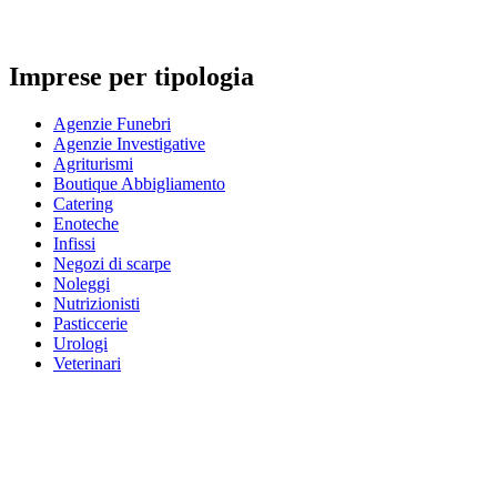
Imprese per tipologia
Agenzie Funebri
Agenzie Investigative
Agriturismi
Boutique Abbigliamento
Catering
Enoteche
Infissi
Negozi di scarpe
Noleggi
Nutrizionisti
Pasticcerie
Urologi
Veterinari