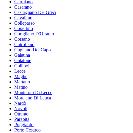
Carmiano
Casarano
Castrignano De' Greci
Cavallino
Collepasso
Copertino
Corigliano D'Otranto
Corsano
Cutrofiano
Gagliano Del Capo
Galatina
Galatone
Gallipoli
Lecce
Maglie
Martano
Matino
Monteroni Di Lecce
Morciano Di Leuca
Nardò
Novoli
Otranto
Parabita
Poggiardo
Porto Cesareo