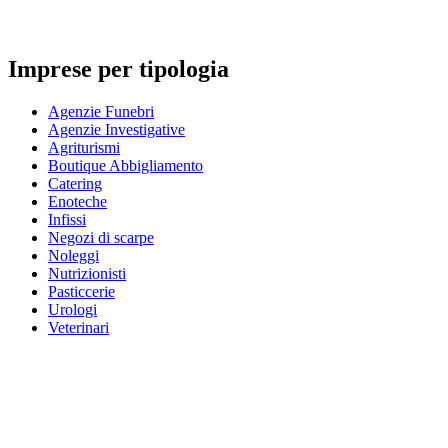
Imprese per tipologia
Agenzie Funebri
Agenzie Investigative
Agriturismi
Boutique Abbigliamento
Catering
Enoteche
Infissi
Negozi di scarpe
Noleggi
Nutrizionisti
Pasticcerie
Urologi
Veterinari