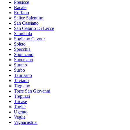
Presicce
Racale
Ruffano
Salice Salentino
San Cassiano
San Cesario Di Lecce
Sannicola
Sogliano Cavour
Soleto
Specchia
Squinzano
Supersano
Surano
Surbo
Taurisano
Taviano
Tiggiano
Torre San Giovanni
Trepuzzi
Tricase
Tuglie
Ugento
Veglie
Vignacastrisi