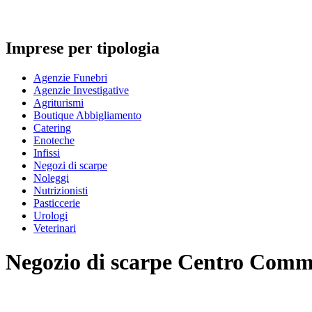
Imprese per tipologia
Agenzie Funebri
Agenzie Investigative
Agriturismi
Boutique Abbigliamento
Catering
Enoteche
Infissi
Negozi di scarpe
Noleggi
Nutrizionisti
Pasticcerie
Urologi
Veterinari
Negozio di scarpe
Centro Comme