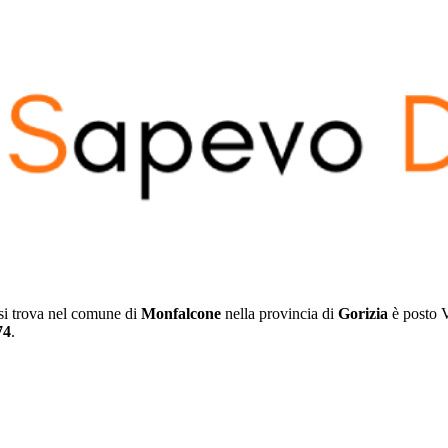
si trova nel comune di
Monfalcone
nella provincia di
Gorizia
è posto
V
74
.