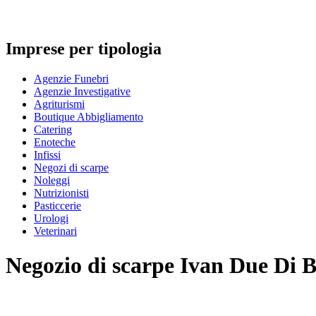
Imprese per tipologia
Agenzie Funebri
Agenzie Investigative
Agriturismi
Boutique Abbigliamento
Catering
Enoteche
Infissi
Negozi di scarpe
Noleggi
Nutrizionisti
Pasticcerie
Urologi
Veterinari
Negozio di scarpe
Ivan Due Di B