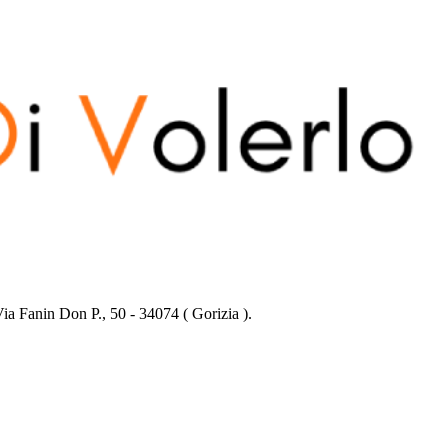
ia Fanin Don P., 50
-
34074
(
Gorizia
).