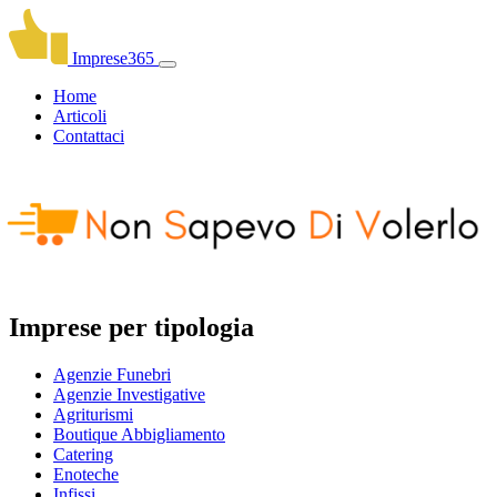
Imprese365
Home
Articoli
Contattaci
Imprese per tipologia
Agenzie Funebri
Agenzie Investigative
Agriturismi
Boutique Abbigliamento
Catering
Enoteche
Infissi