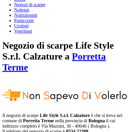
Negozi di scarpe
Noleggi
Nutrizionisti
Pasticcerie
Urologi
Veterinari
Negozio di scarpe
Life Style
S.r.l. Calzature
a
Porretta
Terme
Il negozio di scarpe
Life Style S.r.l. Calzature
è che si trova nel
comune di
Porretta Terme
nella provincia di
Bologna
il cui
indirizzo completo è
Via Mazzini, 36
-
40046
(
Bologna
).
Il telefono del negozio di scarpe è
0534 22388
.