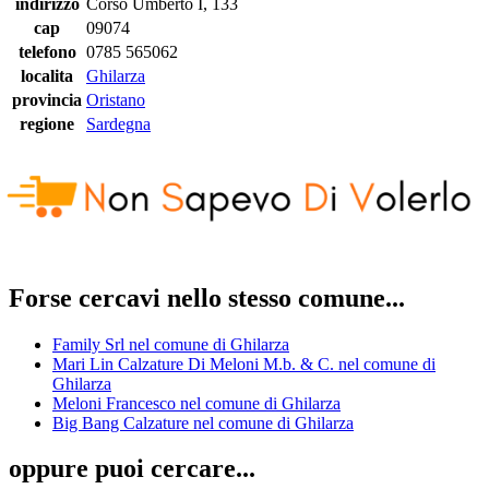
indirizzo
Corso Umberto I, 133
cap
09074
telefono
0785 565062
localita
Ghilarza
provincia
Oristano
regione
Sardegna
Forse cercavi nello stesso comune...
Family Srl nel comune di Ghilarza
Mari Lin Calzature Di Meloni M.b. & C. nel comune di
Ghilarza
Meloni Francesco nel comune di Ghilarza
Big Bang Calzature nel comune di Ghilarza
oppure puoi cercare...