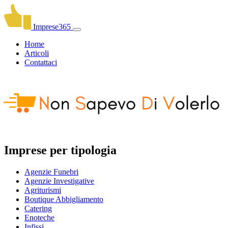
Imprese365
Home
Articoli
Contattaci
Imprese per tipologia
Agenzie Funebri
Agenzie Investigative
Agriturismi
Boutique Abbigliamento
Catering
Enoteche
Infissi