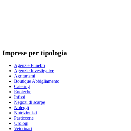
Imprese per tipologia
Agenzie Funebri
Agenzie Investigative
Agriturismi
Boutique Abbigliamento
Catering
Enoteche
Infissi
Negozi di scarpe
Noleggi
Nutrizionisti
Pasticcerie
Urologi
Veterinari