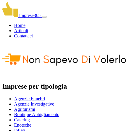
Imprese365
Home
Articoli
Contattaci
Imprese per tipologia
Agenzie Funebri
Agenzie Investigative
Agriturismi
Boutique Abbigliamento
Catering
Enoteche
Infissi